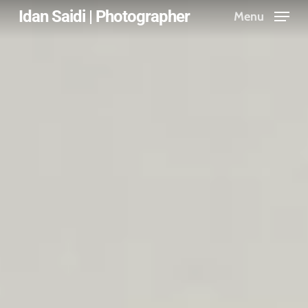
Skip
Idan Saidi | Photographer
Menu
to
main
content